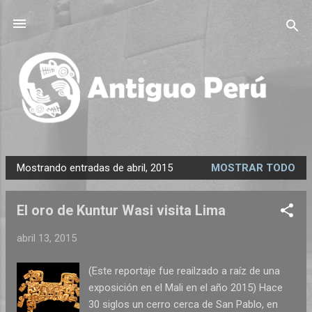
Ir al contenido principal
Mostrando entradas de abril, 2015
MOSTRAR TODO
E
n
El oro de Kuntur Wasi visita Lima
t
r
abril 13, 2015
a
d
(Este reportaje fue reailzado a raíz de una
a
exposición en el Mali en el año 2015) Hace
s
30 siglos un cerro cerca de San Pablo, en