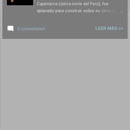
Cajamarca (sierra norte del Perú), fue
aplanado para construir sobre su cima un
enorme templo dedicado a misteriosos
dioses con rostro de felino. Sus sacerdotes,
LEER MÁS >>
2 comentarios
cuya piel era embadurnada con tierras
sulfurosas al morir, fueron enterrados
dentro de sus edificios acompañados con lo
que hasta el día de hoy son las joyas de oro
más antiguas de América. Esos tesoros se
están exhibiendo, desde hace pocos días, en
una gran exposición en el Museo de Arte de
Lima dedicada al Periodo Formativo en los
Andes Antiguos. Estas piezas usualmente
están el Museo de Kuntur Wasi , en San
Pablo, Cajamarca, pero han sido prestadas
para esta exposición. Por ejemplo ésta: Una
de las más hermosas piezas de la
exposición es esta nariguera de oro (hallada
incompleta) que procede de la llamada