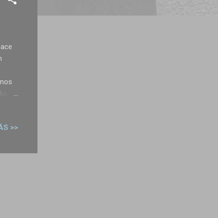
hace
n
enos
 hace
arse
ÁS >>
 ha
ra