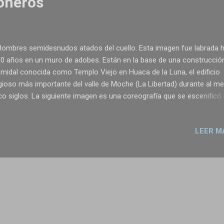
ioneros
bres semidesnudos atados del cuello. Esta imagen fue labrada 
0 años en un muro de adobes. Están en la base de una construcció
amidal conocida como Templo Viejo en Huaca de la Luna, el edificio
igioso más importante del valle de Moche (La Libertad) durante al m
co siglos. La siguiente imagen es una coreografía que se escenificó
os días a pocos kilómétros de ahí, en el jirón Pizarro de la ciudad de
jillo. La danza acompañó el paso de una pareja que acababa de cas
LEER M
una ceremonia que congregó a la alta sociedad local. Su celebración
erado revuelo en las redes sociales peruanas. ¿Qué une y qué sepa
bas imágenes?