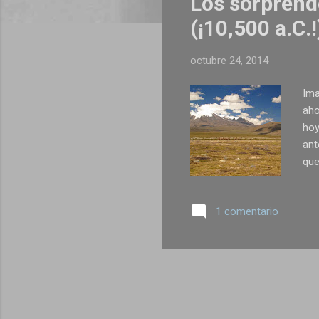
Los sorpren
r
a
(¡10,500 a.C.!
d
a
octubre 24, 2014
s
Ima
aho
hoy
ant
que
que
alg
1 comentario
gra
mil
Jun
que
pam
/ S