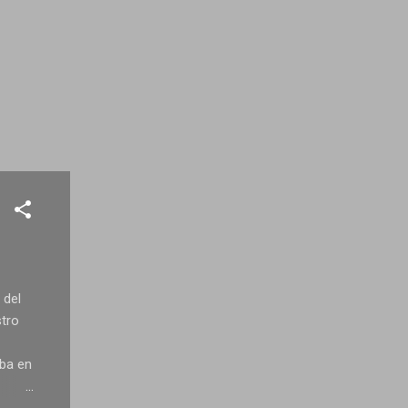
 del
stro
aba en
eba el