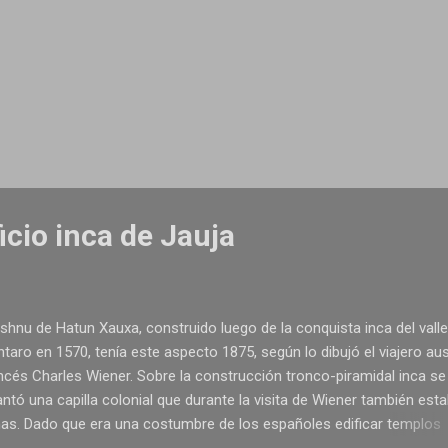
ficio inca de Jauja
ushnu de Hatun Xauxa, construido luego de la conquista inca del valle
taro en 1570, tenía este aspecto 1875, según lo dibujó el viajero au
ncés Charles Wiener. Sobre la construcción tronco-piramidal inca se
antó una capilla colonial que durante la visita de Wiener también est
nas. Dado que era una costumbre de los españoles edificar templos
stianos sobre las construcciones religiosas precolombinas, esto pru