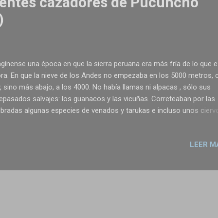
dentes cazadores de Pucuncho
)
gínense una época en que la sierra peruana era más fría de lo que 
ra. En que la nieve de los Andes no empezaba en los 5000 metros,
, sino más abajo, a los 4000. No había llamas ni alpacas , sólo sus
epasados salvajes: los guanacos y las vicuñas. Correteaban por las
bradas algunas especies de venados y tarukas e incluso unos cierv
 ya no existen. La Amazonia era más seca y aún quedaban por ahí
unos armadillos gigantes. El mar estaba más lejos, las playas era m
LEER M
ndes. Faltaban 50 siglos para que se empiece a construir Caral ... y 
 años para que el hombre de Lauricocha fuera sepultado en una cue
ín. Las tierras de caza de los hombres de Pucuncho. En los tiempo
 caminaron por aquí la nieve cubría las montañas hasta el nivel de la
pa. En medio de la imagen, una tropilla de vicuñas. Foto: Kurt Rade
cience