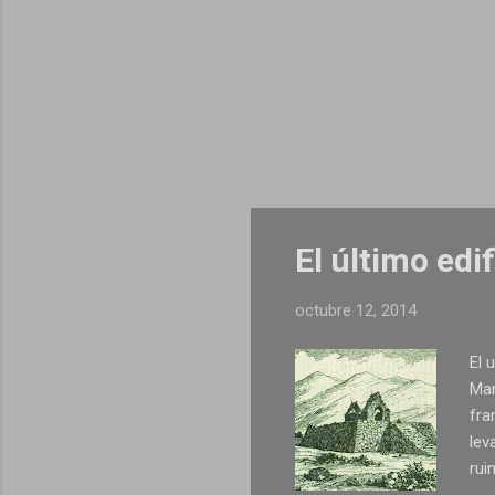
El último edi
octubre 12, 2014
El 
Man
fra
lev
rui
cri