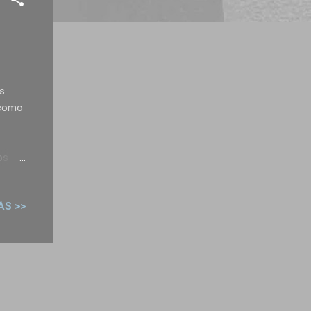
es
 como
os
ás
ÁS >>
cuatro
va de
s en
maker