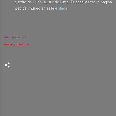
distrito de Lurín, al sur de Lima. Puedes visitar la página
web del museo en este
enlace
Pablo Ignacio Chacón
www.antiguoperu.com
C
o
m
e
n
t