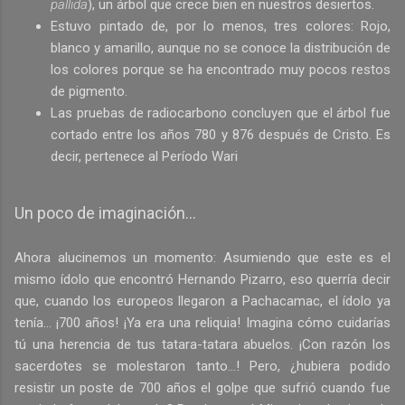
pallida
), un árbol que crece bien en nuestros desiertos.
Estuvo pintado de, por lo menos, tres colores: Rojo,
blanco y amarillo, aunque no se conoce la distribución de
los colores porque se ha encontrado muy pocos restos
de pigmento.
Las pruebas de radiocarbono concluyen que el árbol fue
cortado entre los años 780 y 876 después de Cristo. Es
decir, pertenece al Período Wari
Un poco de imaginación...
Ahora alucinemos un momento: Asumiendo que este es el
mismo ídolo que encontró Hernando Pizarro, eso querría decir
que, cuando los europeos llegaron a Pachacamac, el ídolo ya
tenía... ¡700 años! ¡Ya era una reliquia! Imagina cómo cuidarías
tú una herencia de tus tatara-tatara abuelos. ¡Con razón los
sacerdotes se molestaron tanto...! Pero, ¿hubiera podido
resistir un poste de 700 años el golpe que sufrió cuando fue