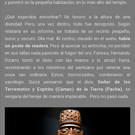
y penetró en la pequeña habitación, en lo más alto del templo.
¿Qué esperaba encontrar? Un tesoro a la altura de una
divinidad. Pero, una vez dentro, todo fue decepción. Según
relataría en su informe, se trataba de un recinto pequeño,
sucio y oscuro. Olía mal. Al centro, clavado en el suelo,
había
un poste de madera
. Pero al acercar su antorcha, no percibió
en sus tallas nada parecido al fulgor del oro. Furioso, Hernando
Pizarro tomó el ídolo con las manos y lo arrojó fuera,
recriminando a los ministros del santuario por venerar una
cosa tan ordinaria. Estos, horrorizados, condenaron el
sacrilegio. Quizá pensaron que el dios,
Señor de los
Terremotos y Espíritu (Cámac) de la Tierra (Pacha)
, se
vengaría del hereje de manera implacable... Pero no pasó nada.