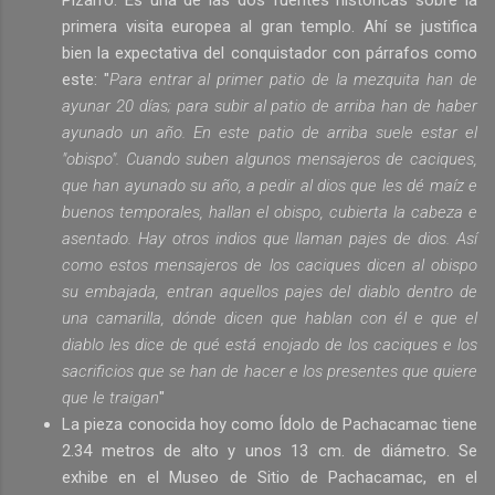
Pizarro. Es una de las dos fuentes históricas sobre la
primera visita europea al gran templo. Ahí se justifica
bien la expectativa del conquistador con párrafos como
este: "
Para entrar al primer patio de la mezquita han de
ayunar 20 días; para subir al patio de arriba han de haber
ayunado un año. En este patio de arriba suele estar el
"obispo". Cuando suben algunos mensajeros de caciques,
que han ayunado su año, a pedir al dios que les dé maíz e
buenos temporales, hallan el obispo, cubierta la cabeza e
asentado. Hay otros indios que llaman pajes de dios. Así
como estos mensajeros de los caciques dicen al obispo
su embajada, entran aquellos pajes del diablo dentro de
una camarilla, dónde dicen que hablan con él e que el
diablo les dice de qué está enojado de los caciques e los
sacrificios que se han de hacer e los presentes que quiere
que le traigan
"
La pieza conocida hoy como Ídolo de Pachacamac tiene
2.34 metros de alto y unos 13 cm. de diámetro. Se
exhibe en el Museo de Sitio de Pachacamac, en el