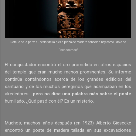
Detalle de la parte superior de la pieza pieza de madera conocida hoy como "ïdolo de
Pachacamac"
El conquistador encontró el oro prometido en otros espacios
del templo que eran mucho menos prominentes. Su informe
continúa contándonos acerca de los grandes edificios del
santuario y de los muchos peregrinos que acampaban en los
alrededores...
pero no dice una palabra más sobre el poste
humillado. ¿Qué pasó con él? Es un misterio.
Muchos, muchos años después (en 1923) Alberto Giesecke
encontró un poste de madera tallada en sus excavaciones